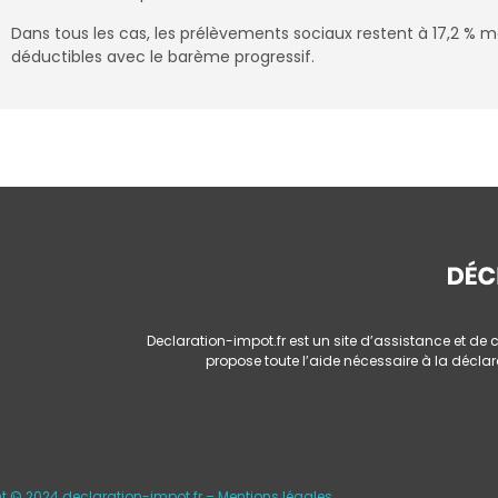
Dans tous les cas, les prélèvements sociaux restent à 17,2 % 
déductibles avec le barème progressif.
Declaration-impot.fr est un site d’assistance et de c
propose toute l’aide nécessaire à la déclar
t © 2024 declaration-impot.fr –
Mentions légales